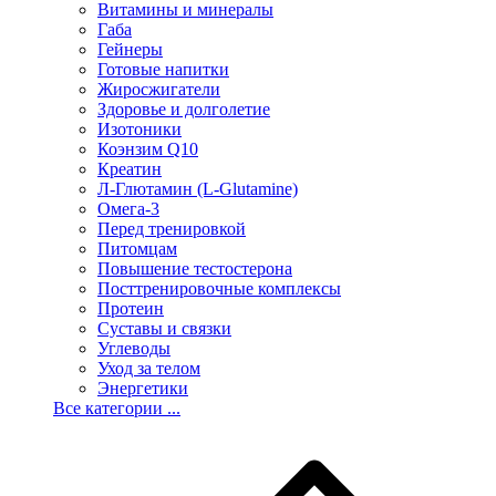
Витамины и минералы
Габа
Гейнеры
Готовые напитки
Жиросжигатели
Здоровье и долголетие
Изотоники
Коэнзим Q10
Креатин
Л-Глютамин (L-Glutamine)
Омега-3
Перед тренировкой
Питомцам
Повышение тестостерона
Посттренировочные комплексы
Протеин
Суставы и связки
Углеводы
Уход за телом
Энергетики
Все категории ...