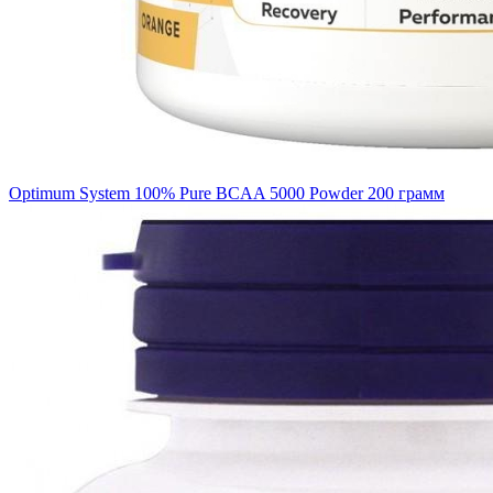
Optimum System 100% Pure BCAA 5000 Powder 200 грамм