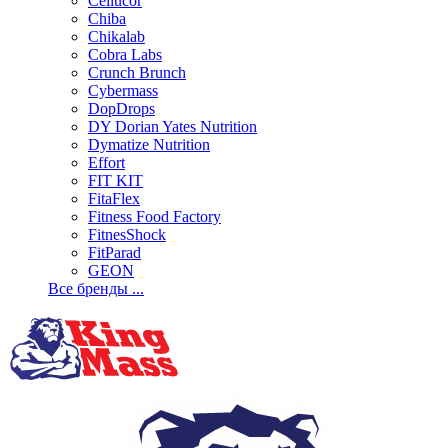
Cellucor
Chiba
Chikalab
Cobra Labs
Crunch Brunch
Cybermass
DopDrops
DY Dorian Yates Nutrition
Dymatize Nutrition
Effort
FIT KIT
FitaFlex
Fitness Food Factory
FitnesShock
FitParad
GEON
Все бренды ...