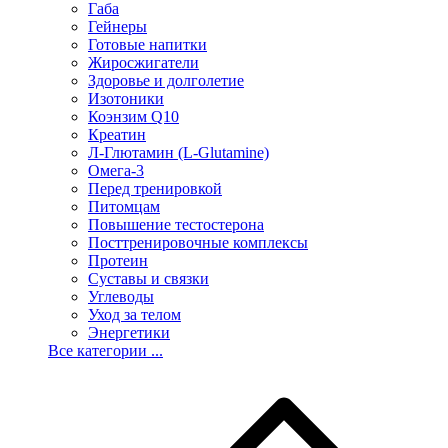
Габа
Гейнеры
Готовые напитки
Жиросжигатели
Здоровье и долголетие
Изотоники
Коэнзим Q10
Креатин
Л-Глютамин (L-Glutamine)
Омега-3
Перед тренировкой
Питомцам
Повышение тестостерона
Посттренировочные комплексы
Протеин
Суставы и связки
Углеводы
Уход за телом
Энергетики
Все категории ...