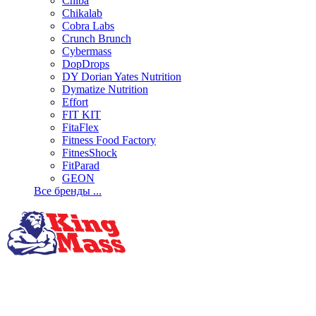
Chiba
Chikalab
Cobra Labs
Crunch Brunch
Cybermass
DopDrops
DY Dorian Yates Nutrition
Dymatize Nutrition
Effort
FIT KIT
FitaFlex
Fitness Food Factory
FitnesShock
FitParad
GEON
Все бренды ...