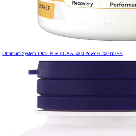
Optimum System 100% Pure BCAA 5000 Powder 200 грамм