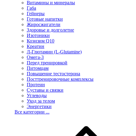
Витамины и минералы
Габа
Гейнеры
Готовые напитки
Жиросжигатели
Здоровье и долголетие
Изотоники
Коэнзим Q10
Креатин
Л-Глютамин (L-Glutamine)
Омега-3
Перед тренировкой
Питомцам
Повышение тестостерона
Посттренировочные комплексы
Протеин
Суставы и связки
Углеводы
Уход за телом
Энергетики
Все категории ...