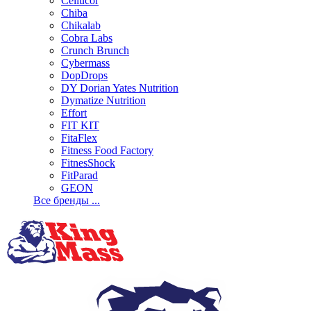
Cellucor
Chiba
Chikalab
Cobra Labs
Crunch Brunch
Cybermass
DopDrops
DY Dorian Yates Nutrition
Dymatize Nutrition
Effort
FIT KIT
FitaFlex
Fitness Food Factory
FitnesShock
FitParad
GEON
Все бренды ...