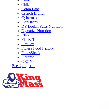
Chiba
Chikalab
Cobra Labs
Crunch Brunch
Cybermass
DopDrops
DY Dorian Yates Nutrition
Dymatize Nutrition
Effort
FIT KIT
FitaFlex
Fitness Food Factory
FitnesShock
FitParad
GEON
Все бренды ...