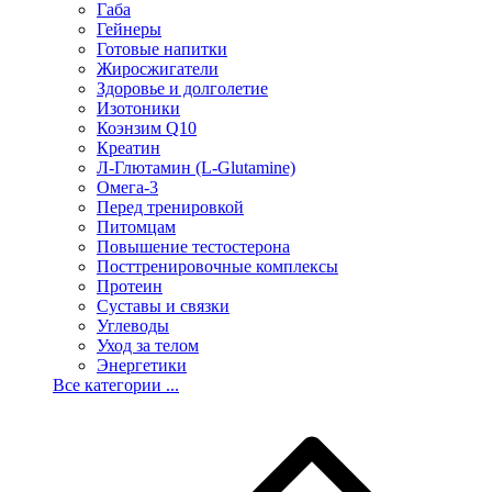
Габа
Гейнеры
Готовые напитки
Жиросжигатели
Здоровье и долголетие
Изотоники
Коэнзим Q10
Креатин
Л-Глютамин (L-Glutamine)
Омега-3
Перед тренировкой
Питомцам
Повышение тестостерона
Посттренировочные комплексы
Протеин
Суставы и связки
Углеводы
Уход за телом
Энергетики
Все категории ...