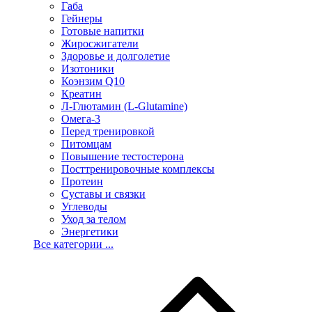
Габа
Гейнеры
Готовые напитки
Жиросжигатели
Здоровье и долголетие
Изотоники
Коэнзим Q10
Креатин
Л-Глютамин (L-Glutamine)
Омега-3
Перед тренировкой
Питомцам
Повышение тестостерона
Посттренировочные комплексы
Протеин
Суставы и связки
Углеводы
Уход за телом
Энергетики
Все категории ...