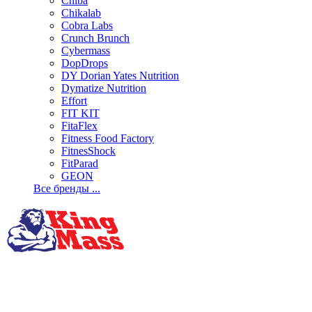
Chiba
Chikalab
Cobra Labs
Crunch Brunch
Cybermass
DopDrops
DY Dorian Yates Nutrition
Dymatize Nutrition
Effort
FIT KIT
FitaFlex
Fitness Food Factory
FitnesShock
FitParad
GEON
Все бренды ...