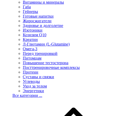
Витамины и минералы
Габа
Гейнеры
Готовые напитки
Жиросжигатели
Здоровье и долголетие
Изотоники
Коэнзим Q10
Креатин
Л-Глютамин (L-Glutamine)
Омега-3
Перед тренировкой
Питомцам
Повышение тестостерона
Посттренировочные комплексы
Протеин
Суставы и связки
Углеводы
Уход за телом
Энергетики
Все категории ...