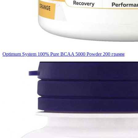
Optimum System 100% Pure BCAA 5000 Powder 200 грамм