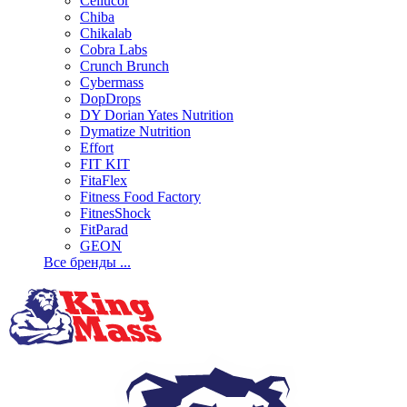
Cellucor
Chiba
Chikalab
Cobra Labs
Crunch Brunch
Cybermass
DopDrops
DY Dorian Yates Nutrition
Dymatize Nutrition
Effort
FIT KIT
FitaFlex
Fitness Food Factory
FitnesShock
FitParad
GEON
Все бренды ...