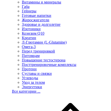
Витамины и минералы
Габа
Гейнеры
Готовые напитки
Жиросжигатели
Здоровье и долголетие
Изотоники
Коэнзим Q10
Креатин
Л-Глютамин (L-Glutamine)
Омега-3
Перед тренировкой
Питомцам
Повышение тестостерона
Посттренировочные комплексы
Протеин
Суставы и связки
Углеводы
Уход за телом
Энергетики
Все категории ...