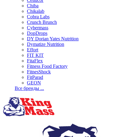
Cellucor
Chiba
Chikalab
Cobra Labs
Crunch Brunch
Cybermass
DopDrops
DY Dorian Yates Nutrition
Dymatize Nutrition
Effort
FIT KIT
FitaFlex
Fitness Food Factory
FitnesShock
FitParad
GEON
Все бренды ...