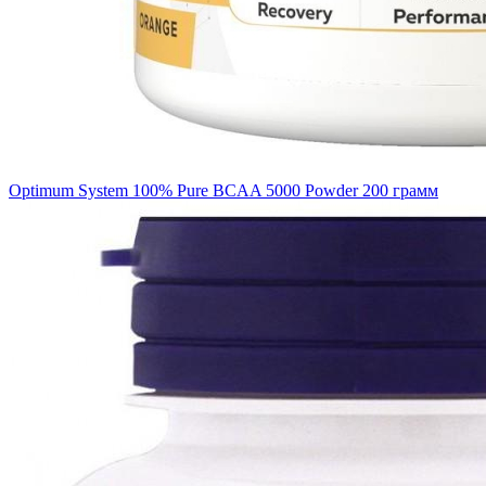
Optimum System 100% Pure BCAA 5000 Powder 200 грамм