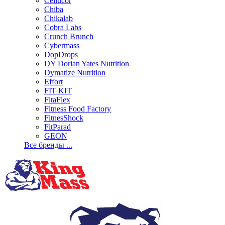
Cellucor
Chiba
Chikalab
Cobra Labs
Crunch Brunch
Cybermass
DopDrops
DY Dorian Yates Nutrition
Dymatize Nutrition
Effort
FIT KIT
FitaFlex
Fitness Food Factory
FitnesShock
FitParad
GEON
Все бренды ...