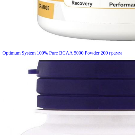
Optimum System 100% Pure BCAA 5000 Powder 200 грамм