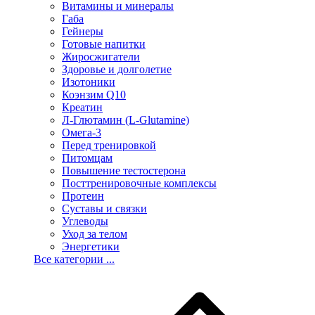
Витамины и минералы
Габа
Гейнеры
Готовые напитки
Жиросжигатели
Здоровье и долголетие
Изотоники
Коэнзим Q10
Креатин
Л-Глютамин (L-Glutamine)
Омега-3
Перед тренировкой
Питомцам
Повышение тестостерона
Посттренировочные комплексы
Протеин
Суставы и связки
Углеводы
Уход за телом
Энергетики
Все категории ...