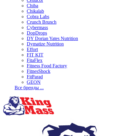
Cellucor
Chiba
Chikalab
Cobra Labs
Crunch Brunch
Cybermass
DopDrops
DY Dorian Yates Nutrition
Dymatize Nutrition
Effort
FIT KIT
FitaFlex
Fitness Food Factory
FitnesShock
FitParad
GEON
Все бренды ...