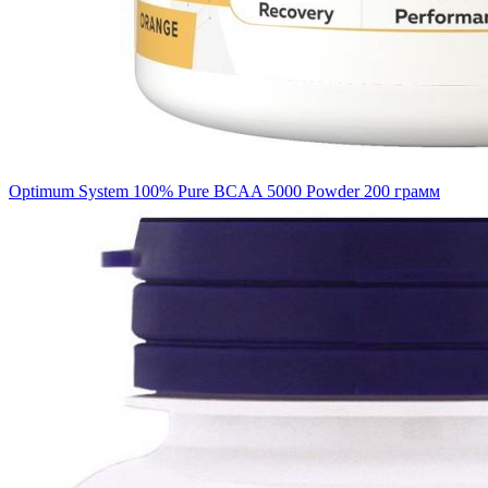
Optimum System 100% Pure BCAA 5000 Powder 200 грамм