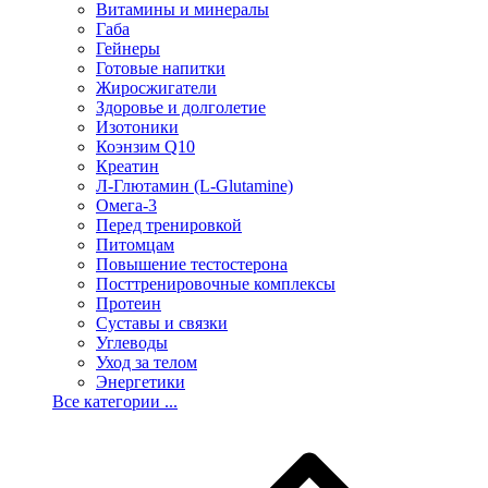
Витамины и минералы
Габа
Гейнеры
Готовые напитки
Жиросжигатели
Здоровье и долголетие
Изотоники
Коэнзим Q10
Креатин
Л-Глютамин (L-Glutamine)
Омега-3
Перед тренировкой
Питомцам
Повышение тестостерона
Посттренировочные комплексы
Протеин
Суставы и связки
Углеводы
Уход за телом
Энергетики
Все категории ...