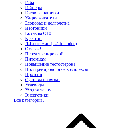
Габа
Гейнеры
Готовые напитки
Жиросжигатели
Здоровье и долголетие
Изотоники
Коэнзим Q10
Креатин
Л-Глютамин (L-Glutamine)
Омега-3
Перед тренировкой
Питомцам
Повышение тестостерона
Посттренировочные комплексы
Протеин
Суставы и связки
Углеводы
Уход за телом
Энергетики
Все категории ...