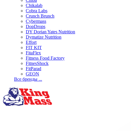
Chiba
Chikalab
Cobra Labs
Crunch Brunch
Cybermass
DopDrops
DY Dorian Yates Nutrition
Dymatize Nutrition
Effort
FIT KIT
FitaFlex
Fitness Food Factory
FitnesShock
FitParad
GEON
Все бренды ...