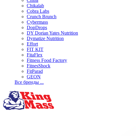
Chiba
Chikalab
Cobra Labs
Crunch Brunch
Cybermass
DopDrops
DY Dorian Yates Nutrition
Dymatize Nutrition
Effort
FIT KIT
FitaFlex
Fitness Food Factory
FitnesShock
FitParad
GEON
Все бренды ...