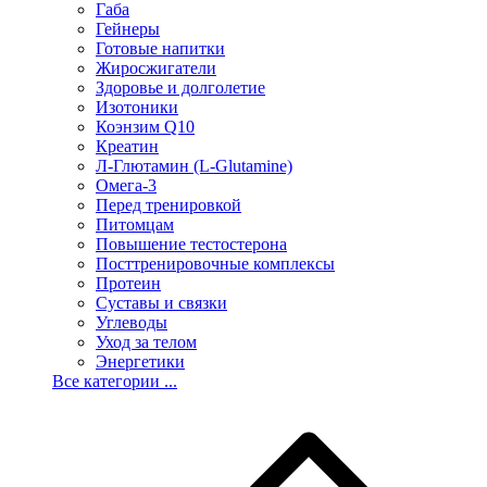
Габа
Гейнеры
Готовые напитки
Жиросжигатели
Здоровье и долголетие
Изотоники
Коэнзим Q10
Креатин
Л-Глютамин (L-Glutamine)
Омега-3
Перед тренировкой
Питомцам
Повышение тестостерона
Посттренировочные комплексы
Протеин
Суставы и связки
Углеводы
Уход за телом
Энергетики
Все категории ...