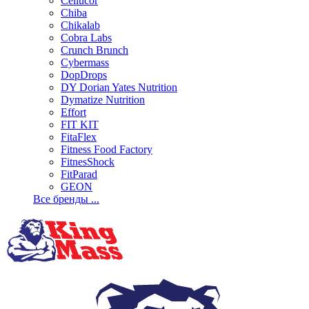
Cellucor
Chiba
Chikalab
Cobra Labs
Crunch Brunch
Cybermass
DopDrops
DY Dorian Yates Nutrition
Dymatize Nutrition
Effort
FIT KIT
FitaFlex
Fitness Food Factory
FitnesShock
FitParad
GEON
Все бренды ...