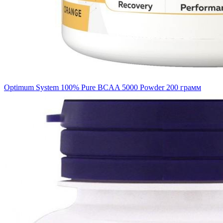
Optimum System 100% Pure BCAA 5000 Powder 200 грамм