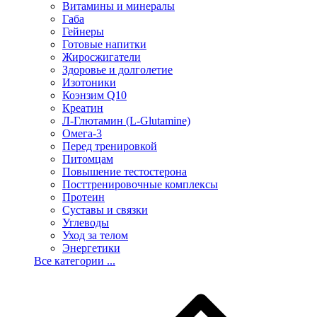
Витамины и минералы
Габа
Гейнеры
Готовые напитки
Жиросжигатели
Здоровье и долголетие
Изотоники
Коэнзим Q10
Креатин
Л-Глютамин (L-Glutamine)
Омега-3
Перед тренировкой
Питомцам
Повышение тестостерона
Посттренировочные комплексы
Протеин
Суставы и связки
Углеводы
Уход за телом
Энергетики
Все категории ...