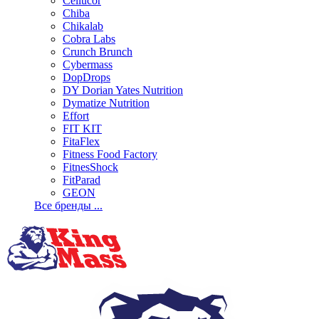
Cellucor
Chiba
Chikalab
Cobra Labs
Crunch Brunch
Cybermass
DopDrops
DY Dorian Yates Nutrition
Dymatize Nutrition
Effort
FIT KIT
FitaFlex
Fitness Food Factory
FitnesShock
FitParad
GEON
Все бренды ...