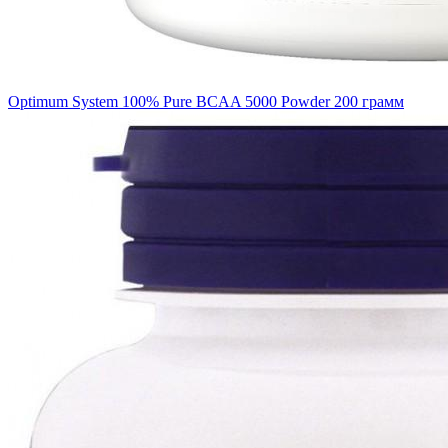
Optimum System 100% Pure BCAA 5000 Powder 200 грамм