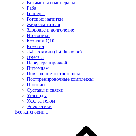
Витамины и минералы
Габа
Гейнеры
Готовые напитки
Жиросжигатели
Здоровье и долголетие
Изотоники
Коэнзим Q10
Креатин
Л-Глютамин (L-Glutamine)
Омега-3
Перед тренировкой
Питомцам
Повышение тестостерона
Посттренировочные комплексы
Протеин
Суставы и связки
Углеводы
Уход за телом
Энергетики
Все категории ...