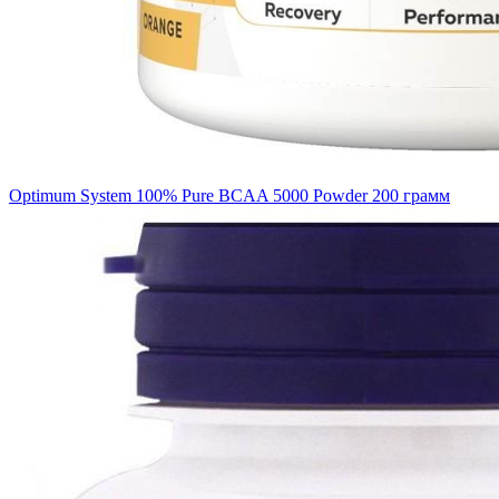
Optimum System 100% Pure BCAA 5000 Powder 200 грамм