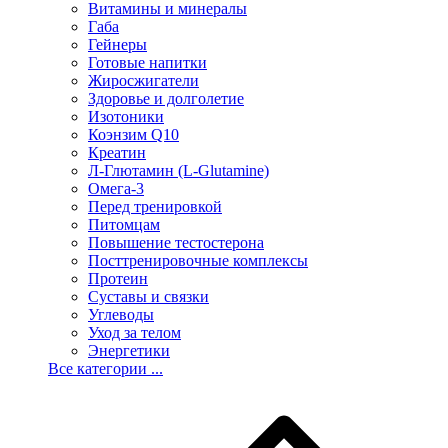
Витамины и минералы
Габа
Гейнеры
Готовые напитки
Жиросжигатели
Здоровье и долголетие
Изотоники
Коэнзим Q10
Креатин
Л-Глютамин (L-Glutamine)
Омега-3
Перед тренировкой
Питомцам
Повышение тестостерона
Посттренировочные комплексы
Протеин
Суставы и связки
Углеводы
Уход за телом
Энергетики
Все категории ...