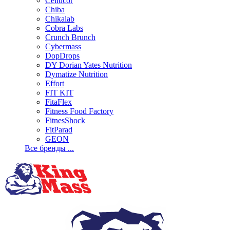
Cellucor
Chiba
Chikalab
Cobra Labs
Crunch Brunch
Cybermass
DopDrops
DY Dorian Yates Nutrition
Dymatize Nutrition
Effort
FIT KIT
FitaFlex
Fitness Food Factory
FitnesShock
FitParad
GEON
Все бренды ...