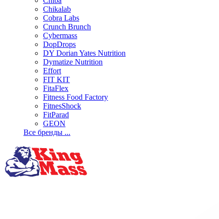
Chiba
Chikalab
Cobra Labs
Crunch Brunch
Cybermass
DopDrops
DY Dorian Yates Nutrition
Dymatize Nutrition
Effort
FIT KIT
FitaFlex
Fitness Food Factory
FitnesShock
FitParad
GEON
Все бренды ...