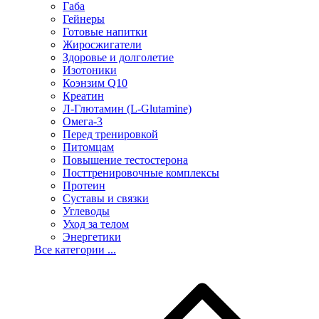
Габа
Гейнеры
Готовые напитки
Жиросжигатели
Здоровье и долголетие
Изотоники
Коэнзим Q10
Креатин
Л-Глютамин (L-Glutamine)
Омега-3
Перед тренировкой
Питомцам
Повышение тестостерона
Посттренировочные комплексы
Протеин
Суставы и связки
Углеводы
Уход за телом
Энергетики
Все категории ...