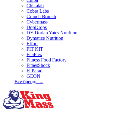
Chiba
Chikalab
Cobra Labs
Crunch Brunch
Cybermass
DopDrops
DY Dorian Yates Nutrition
Dymatize Nutrition
Effort
FIT KIT
FitaFlex
Fitness Food Factory
FitnesShock
FitParad
GEON
Все бренды ...