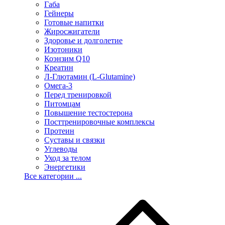
Габа
Гейнеры
Готовые напитки
Жиросжигатели
Здоровье и долголетие
Изотоники
Коэнзим Q10
Креатин
Л-Глютамин (L-Glutamine)
Омега-3
Перед тренировкой
Питомцам
Повышение тестостерона
Посттренировочные комплексы
Протеин
Суставы и связки
Углеводы
Уход за телом
Энергетики
Все категории ...