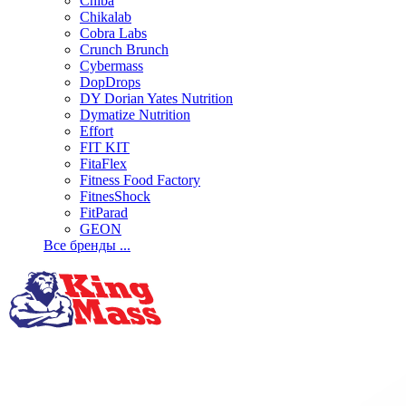
Chiba
Chikalab
Cobra Labs
Crunch Brunch
Cybermass
DopDrops
DY Dorian Yates Nutrition
Dymatize Nutrition
Effort
FIT KIT
FitaFlex
Fitness Food Factory
FitnesShock
FitParad
GEON
Все бренды ...