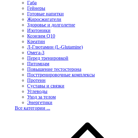
Габа
Гейнеры
Готовые напитки
Жиросжигатели
Здоровье и долголетие
Изотоники
Коэнзим Q10
Креатин
Л-Глютамин (L-Glutamine)
Омега-3
Перед тренировкой
Питомцам
Повышение тестостерона
Посттренировочные комплексы
Протеин
Суставы и связки
Углеводы
Уход за телом
Энергетики
Все категории ...