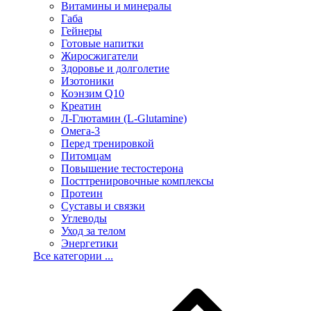
Витамины и минералы
Габа
Гейнеры
Готовые напитки
Жиросжигатели
Здоровье и долголетие
Изотоники
Коэнзим Q10
Креатин
Л-Глютамин (L-Glutamine)
Омега-3
Перед тренировкой
Питомцам
Повышение тестостерона
Посттренировочные комплексы
Протеин
Суставы и связки
Углеводы
Уход за телом
Энергетики
Все категории ...