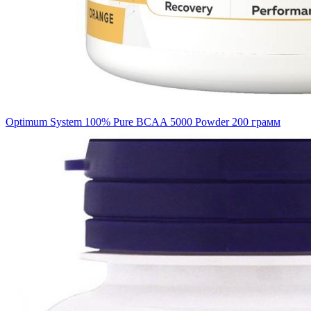
Optimum System 100% Pure BCAA 5000 Powder 200 грамм