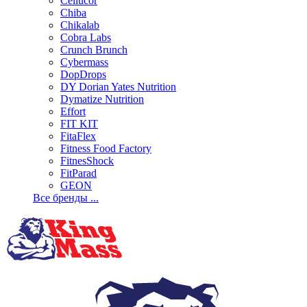
Cellucor
Chiba
Chikalab
Cobra Labs
Crunch Brunch
Cybermass
DopDrops
DY Dorian Yates Nutrition
Dymatize Nutrition
Effort
FIT KIT
FitaFlex
Fitness Food Factory
FitnesShock
FitParad
GEON
Все бренды ...