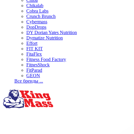
Chiba
Chikalab
Cobra Labs
Crunch Brunch
Cybermass
DopDrops
DY Dorian Yates Nutrition
Dymatize Nutrition
Effort
FIT KIT
FitaFlex
Fitness Food Factory
FitnesShock
FitParad
GEON
Все бренды ...