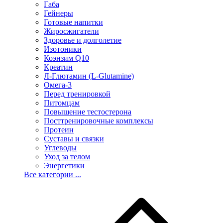
Габа
Гейнеры
Готовые напитки
Жиросжигатели
Здоровье и долголетие
Изотоники
Коэнзим Q10
Креатин
Л-Глютамин (L-Glutamine)
Омега-3
Перед тренировкой
Питомцам
Повышение тестостерона
Посттренировочные комплексы
Протеин
Суставы и связки
Углеводы
Уход за телом
Энергетики
Все категории ...