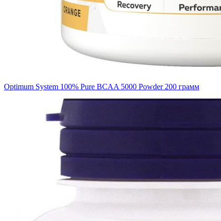
Optimum System 100% Pure BCAA 5000 Powder 200 грамм