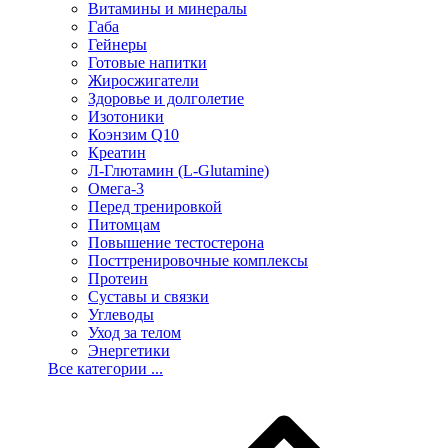
Витамины и минералы
Габа
Гейнеры
Готовые напитки
Жиросжигатели
Здоровье и долголетие
Изотоники
Коэнзим Q10
Креатин
Л-Глютамин (L-Glutamine)
Омега-3
Перед тренировкой
Питомцам
Повышение тестостерона
Посттренировочные комплексы
Протеин
Суставы и связки
Углеводы
Уход за телом
Энергетики
Все категории ...