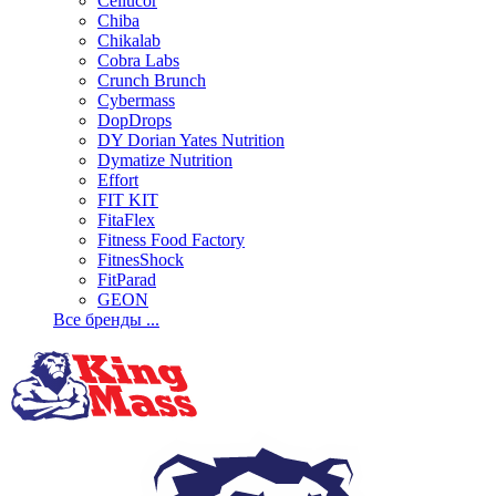
Cellucor
Chiba
Chikalab
Cobra Labs
Crunch Brunch
Cybermass
DopDrops
DY Dorian Yates Nutrition
Dymatize Nutrition
Effort
FIT KIT
FitaFlex
Fitness Food Factory
FitnesShock
FitParad
GEON
Все бренды ...