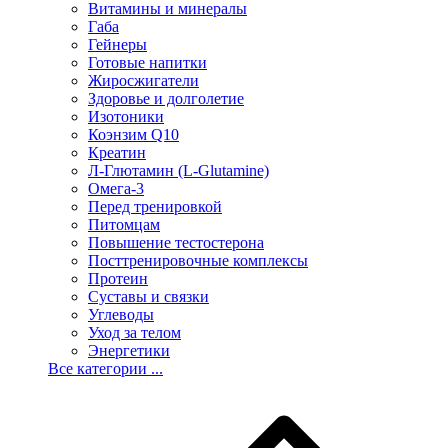
Витамины и минералы
Габа
Гейнеры
Готовые напитки
Жиросжигатели
Здоровье и долголетие
Изотоники
Коэнзим Q10
Креатин
Л-Глютамин (L-Glutamine)
Омега-3
Перед тренировкой
Питомцам
Повышение тестостерона
Посттренировочные комплексы
Протеин
Суставы и связки
Углеводы
Уход за телом
Энергетики
Все категории ...