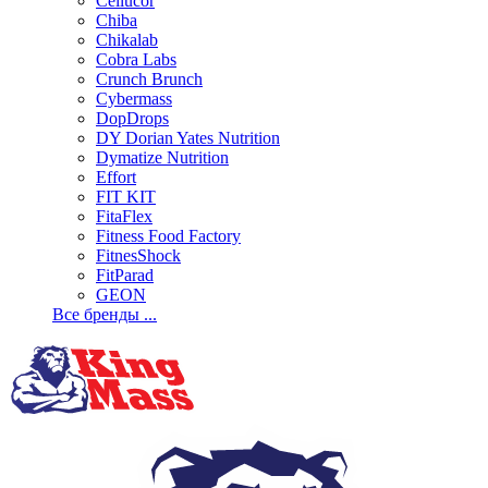
Cellucor
Chiba
Chikalab
Cobra Labs
Crunch Brunch
Cybermass
DopDrops
DY Dorian Yates Nutrition
Dymatize Nutrition
Effort
FIT KIT
FitaFlex
Fitness Food Factory
FitnesShock
FitParad
GEON
Все бренды ...