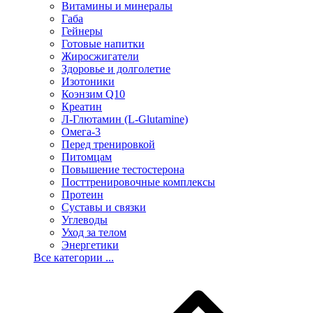
Витамины и минералы
Габа
Гейнеры
Готовые напитки
Жиросжигатели
Здоровье и долголетие
Изотоники
Коэнзим Q10
Креатин
Л-Глютамин (L-Glutamine)
Омега-3
Перед тренировкой
Питомцам
Повышение тестостерона
Посттренировочные комплексы
Протеин
Суставы и связки
Углеводы
Уход за телом
Энергетики
Все категории ...