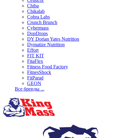
Cellucor
Chiba
Chikalab
Cobra Labs
Crunch Brunch
Cybermass
DopDrops
DY Dorian Yates Nutrition
Dymatize Nutrition
Effort
FIT KIT
FitaFlex
Fitness Food Factory
FitnesShock
FitParad
GEON
Все бренды ...