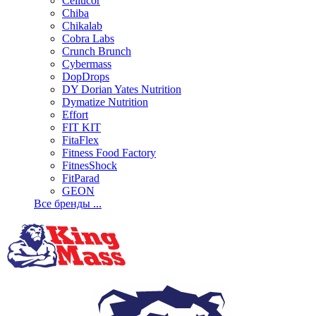
Cellucor
Chiba
Chikalab
Cobra Labs
Crunch Brunch
Cybermass
DopDrops
DY Dorian Yates Nutrition
Dymatize Nutrition
Effort
FIT KIT
FitaFlex
Fitness Food Factory
FitnesShock
FitParad
GEON
Все бренды ...