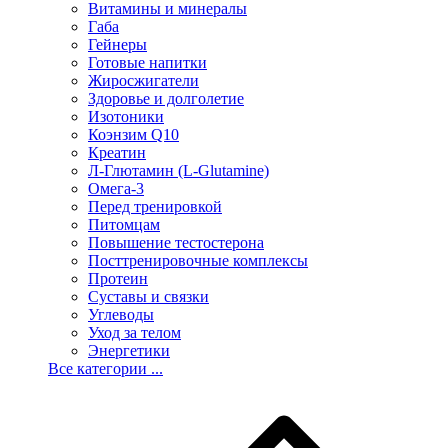
Витамины и минералы
Габа
Гейнеры
Готовые напитки
Жиросжигатели
Здоровье и долголетие
Изотоники
Коэнзим Q10
Креатин
Л-Глютамин (L-Glutamine)
Омега-3
Перед тренировкой
Питомцам
Повышение тестостерона
Посттренировочные комплексы
Протеин
Суставы и связки
Углеводы
Уход за телом
Энергетики
Все категории ...