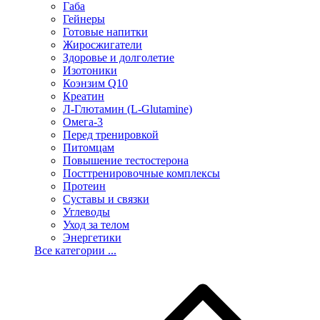
Габа
Гейнеры
Готовые напитки
Жиросжигатели
Здоровье и долголетие
Изотоники
Коэнзим Q10
Креатин
Л-Глютамин (L-Glutamine)
Омега-3
Перед тренировкой
Питомцам
Повышение тестостерона
Посттренировочные комплексы
Протеин
Суставы и связки
Углеводы
Уход за телом
Энергетики
Все категории ...