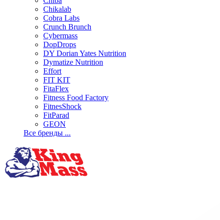
Chiba
Chikalab
Cobra Labs
Crunch Brunch
Cybermass
DopDrops
DY Dorian Yates Nutrition
Dymatize Nutrition
Effort
FIT KIT
FitaFlex
Fitness Food Factory
FitnesShock
FitParad
GEON
Все бренды ...