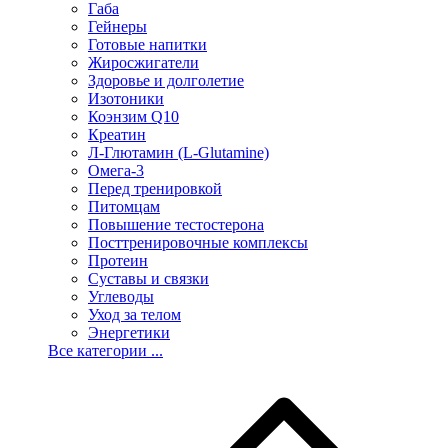
Габа
Гейнеры
Готовые напитки
Жиросжигатели
Здоровье и долголетие
Изотоники
Коэнзим Q10
Креатин
Л-Глютамин (L-Glutamine)
Омега-3
Перед тренировкой
Питомцам
Повышение тестостерона
Посттренировочные комплексы
Протеин
Суставы и связки
Углеводы
Уход за телом
Энергетики
Все категории ...