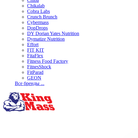
Chiba
Chikalab
Cobra Labs
Crunch Brunch
Cybermass
DopDrops
DY Dorian Yates Nutrition
Dymatize Nutrition
Effort
FIT KIT
FitaFlex
Fitness Food Factory
FitnesShock
FitParad
GEON
Все бренды ...