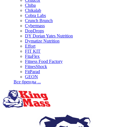
Cellucor
Chiba
Chikalab
Cobra Labs
Crunch Brunch
Cybermass
DopDrops
DY Dorian Yates Nutrition
Dymatize Nutrition
Effort
FIT KIT
FitaFlex
Fitness Food Factory
FitnesShock
FitParad
GEON
Все бренды ...