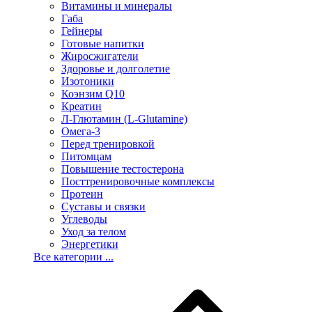
Витамины и минералы
Габа
Гейнеры
Готовые напитки
Жиросжигатели
Здоровье и долголетие
Изотоники
Коэнзим Q10
Креатин
Л-Глютамин (L-Glutamine)
Омега-3
Перед тренировкой
Питомцам
Повышение тестостерона
Посттренировочные комплексы
Протеин
Суставы и связки
Углеводы
Уход за телом
Энергетики
Все категории ...