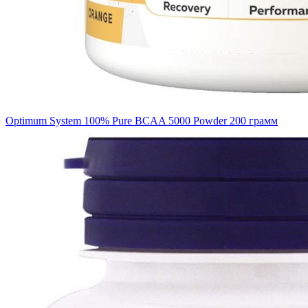
Optimum System 100% Pure BCAA 5000 Powder 200 грамм