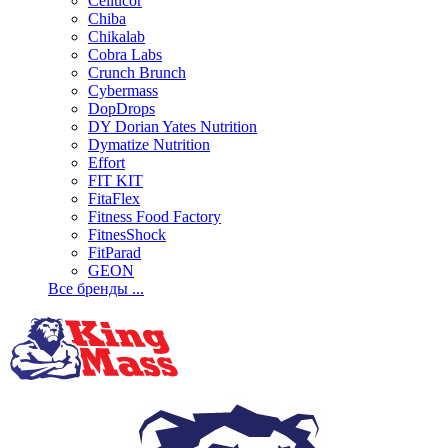
Cellucor
Chiba
Chikalab
Cobra Labs
Crunch Brunch
Cybermass
DopDrops
DY Dorian Yates Nutrition
Dymatize Nutrition
Effort
FIT KIT
FitaFlex
Fitness Food Factory
FitnesShock
FitParad
GEON
Все бренды ...