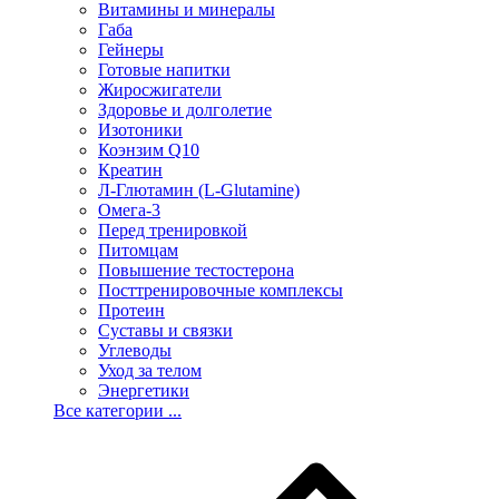
Витамины и минералы
Габа
Гейнеры
Готовые напитки
Жиросжигатели
Здоровье и долголетие
Изотоники
Коэнзим Q10
Креатин
Л-Глютамин (L-Glutamine)
Омега-3
Перед тренировкой
Питомцам
Повышение тестостерона
Посттренировочные комплексы
Протеин
Суставы и связки
Углеводы
Уход за телом
Энергетики
Все категории ...