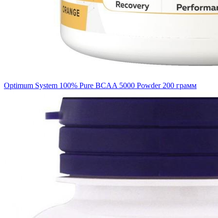
Optimum System 100% Pure BCAA 5000 Powder 200 грамм