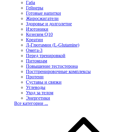
Габа
Гейнеры
Готовые напитки
Жиросжигатели
Здоровье и долголетие
Изотоники
Коэнзим Q10
Креатин
Л-Глютамин (L-Glutamine)
Омега-3
Перед тренировкой
Питомцам
Повышение тестостерона
Посттренировочные комплексы
Протеин
Суставы и связки
Углеводы
Уход за телом
Энергетики
Все категории ...