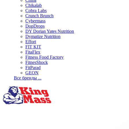
Chiba
Chikalab
Cobra Labs
Crunch Brunch
Cybermass
DopDrops
DY Dorian Yates Nutrition
Dymatize Nutrition
Effort
FIT KIT
FitaFlex
Fitness Food Factory
FitnesShock
FitParad
GEON
Все бренды ...