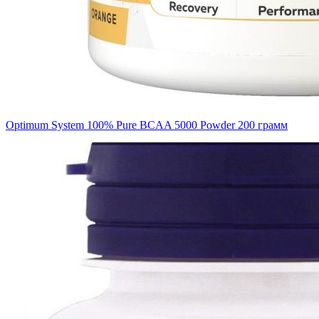
Optimum System 100% Pure BCAA 5000 Powder 200 грамм