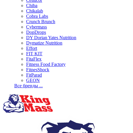
Cellucor
Chiba
Chikalab
Cobra Labs
Crunch Brunch
Cybermass
DopDrops
DY Dorian Yates Nutrition
Dymatize Nutrition
Effort
FIT KIT
FitaFlex
Fitness Food Factory
FitnesShock
FitParad
GEON
Все бренды ...