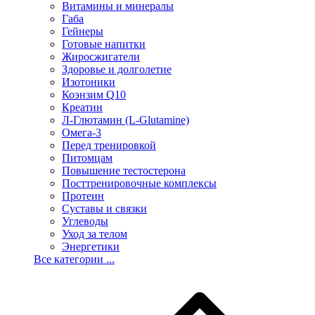
Витамины и минералы
Габа
Гейнеры
Готовые напитки
Жиросжигатели
Здоровье и долголетие
Изотоники
Коэнзим Q10
Креатин
Л-Глютамин (L-Glutamine)
Омега-3
Перед тренировкой
Питомцам
Повышение тестостерона
Посттренировочные комплексы
Протеин
Суставы и связки
Углеводы
Уход за телом
Энергетики
Все категории ...