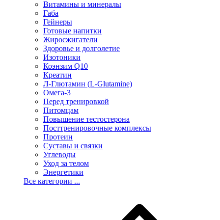
Витамины и минералы
Габа
Гейнеры
Готовые напитки
Жиросжигатели
Здоровье и долголетие
Изотоники
Коэнзим Q10
Креатин
Л-Глютамин (L-Glutamine)
Омега-3
Перед тренировкой
Питомцам
Повышение тестостерона
Посттренировочные комплексы
Протеин
Суставы и связки
Углеводы
Уход за телом
Энергетики
Все категории ...