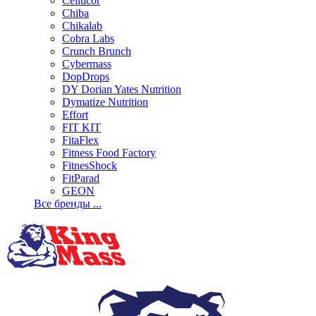
Cellucor
Chiba
Chikalab
Cobra Labs
Crunch Brunch
Cybermass
DopDrops
DY Dorian Yates Nutrition
Dymatize Nutrition
Effort
FIT KIT
FitaFlex
Fitness Food Factory
FitnesShock
FitParad
GEON
Все бренды ...