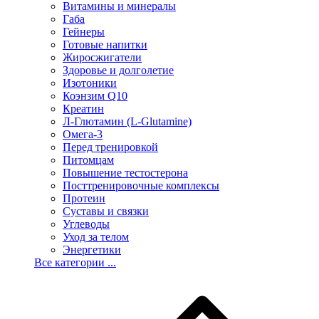
Витамины и минералы
Габа
Гейнеры
Готовые напитки
Жиросжигатели
Здоровье и долголетие
Изотоники
Коэнзим Q10
Креатин
Л-Глютамин (L-Glutamine)
Омега-3
Перед тренировкой
Питомцам
Повышение тестостерона
Посттренировочные комплексы
Протеин
Суставы и связки
Углеводы
Уход за телом
Энергетики
Все категории ...