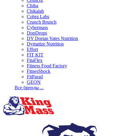
Cellucor
Chiba
Chikalab
Cobra Labs
Crunch Brunch
Cybermass
DopDrops
DY Dorian Yates Nutrition
Dymatize Nutrition
Effort
FIT KIT
FitaFlex
Fitness Food Factory
FitnesShock
FitParad
GEON
Все бренды ...