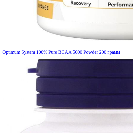
Optimum System 100% Pure BCAA 5000 Powder 200 грамм